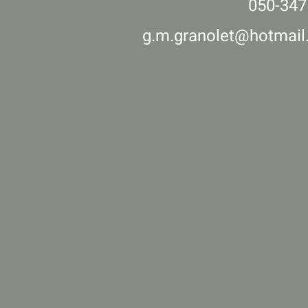
050-347
g.m.granolet@hotmai