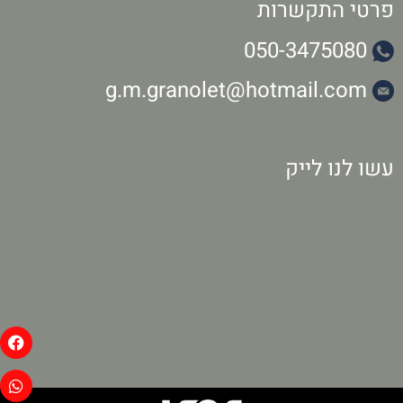
פרטי התקשרות
050-3475080
g.m.granolet@hotmail.com
עשו לנו לייק